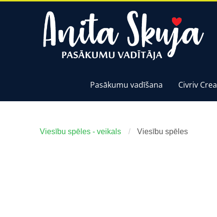
Pasākumu vadīšana
Civriv Crea
Viesību spēles - veikals
Viesību spēles