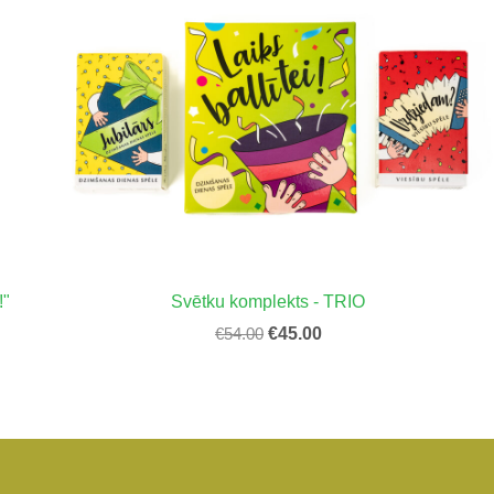
!"
Svētku komplekts - TRIO
€54.00
€45.00