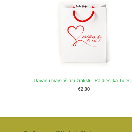
Dāvanu maisiņš ar uzrakstu "Paldies, ka Tu esi
€2.00