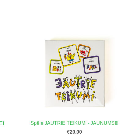
Spēle JAUTRIE TEIKUMI - JAUNUMS!!!
EI
€20.00