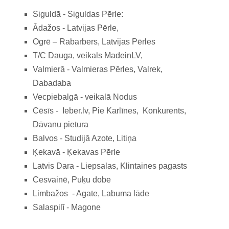
Siguldā - Siguldas Pērle:
Ādažos - Latvijas Pērle,
Ogrē – Rabarbers, Latvijas Pērles
T/C Dauga, veikals MadeinLV,
Valmierā - Valmieras Pērles, Valrek,
Dabadaba
Vecpiebalgā - veikalā Nodus
Cēsīs - Ieber.lv, Pie Karlīnes, Konkurents,
Dāvanu pietura
Balvos - Studijā Azote, Litiņa
Ķekavā - Ķekavas Pērle
Latvis Dara - Liepsalas, Klintaines pagasts
Cesvainē, Puķu dobe
Limbažos - Agate, Labuma lāde
Salaspilī - Magone