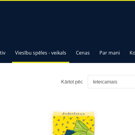
tiv
Viesību spēles - veikals
Cenas
Par mani
Ko
Kārtot pēc