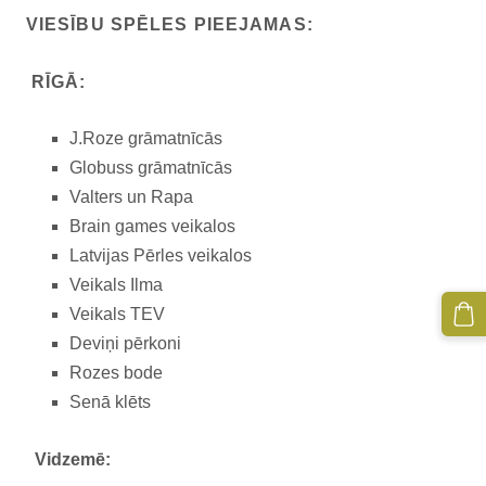
VIESĪBU SPĒLES PIEEJAMAS:
RĪGĀ:
J.Roze grāmatnīcās
Globuss grāmatnīcās
Valters un Rapa
Brain games veikalos
Latvijas Pērles veikalos
Veikals Ilma
Veikals TEV
Deviņi pērkoni
Rozes bode
Senā klēts
Vidzemē: