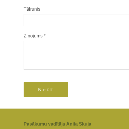
Tālrunis
Ziņojums
*
Pasākumu vadītāja
Anita Skuja