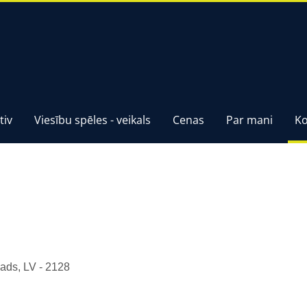
tiv
Viesību spēles - veikals
Cenas
Par mani
Ko
ads, LV - 2128