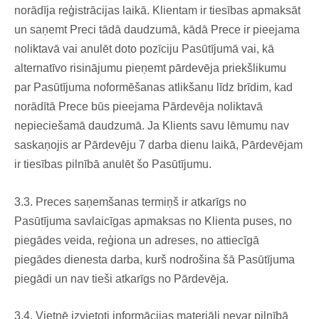
norādīja reģistrācijas laikā. Klientam ir tiesības apmaksāt
un saņemt Preci tādā daudzumā, kādā Prece ir pieejama
noliktavā vai anulēt doto pozīciju Pasūtījumā vai, kā
alternatīvo risinājumu pieņemt pārdevēja priekšlikumu
par Pasūtījuma noformēšanas atlikšanu līdz brīdim, kad
norādītā Prece būs pieejama Pārdevēja noliktavā
nepieciešamā daudzumā. Ja Klients savu lēmumu nav
saskaņojis ar Pārdevēju 7 darba dienu laikā, Pārdevējam
ir tiesības pilnībā anulēt šo Pasūtījumu.
3.3. Preces saņemšanas termiņš ir atkarīgs no
Pasūtījuma savlaicīgas apmaksas no Klienta puses, no
piegādes veida, reģiona un adreses, no attiecīgā
piegādes dienesta darba, kurš nodrošina šā Pasūtījuma
piegādi un nav tieši atkarīgs no Pārdevēja.
3.4. Vietnē izvietoti informācijas materiāli nevar pilnībā