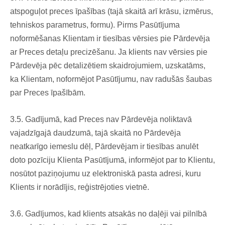
atspoguļot preces īpašības (tajā skaitā arī krāsu, izmērus,
tehniskos parametrus, formu). Pirms Pasūtījuma
noformēšanas Klientam ir tiesības vērsies pie Pārdevēja
ar Preces detaļu precizēšanu. Ja klients nav vērsies pie
Pārdevēja pēc detalizētiem skaidrojumiem, uzskatāms,
ka Klientam, noformējot Pasūtījumu, nav radušās šaubas
par Preces īpašībām.
3.5. Gadījumā, kad Preces nav Pārdevēja noliktavā
vajadzīgajā daudzumā, tajā skaitā no Pārdevēja
neatkarīgo iemeslu dēļ, Pārdevējam ir tiesības anulēt
doto pozīciju Klienta Pasūtījumā, informējot par to Klientu,
nosūtot paziņojumu uz elektroniskā pasta adresi, kuru
Klients ir norādījis, reģistrējoties vietnē.
3.6. Gadījumos, kad klients atsakās no daļēji vai pilnībā