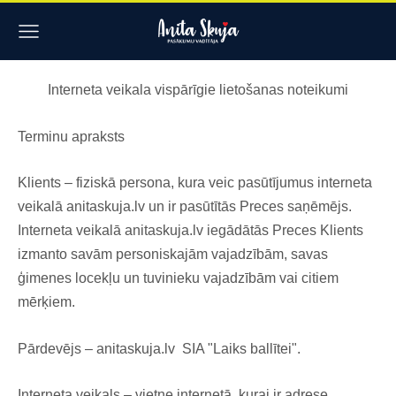
Interneta veikala vispārīgie lietošanas noteikumi
Terminu apraksts
Klients – fiziskā persona, kura veic pasūtījumus interneta
veikalā anitaskuja.lv un ir pasūtītās Preces saņēmējs.
Interneta veikalā anitaskuja.lv iegādātās Preces Klients
izmanto savām personiskajām vajadzībām, savas
ģimenes locekļu un tuvinieku vajadzībām vai citiem
mērķiem.
Pārdevējs – anitaskuja.lv SIA "Laiks ballītei".
Interneta veikals – vietne internetā, kurai ir adrese