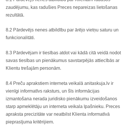
zaudējumu, kas radušies Preces nepareizas lietošanas
rezultātā.
8.2 Pārdevējs nenes atbildību par ārējo vietņu saturu un
funkcionalitāti.
8.3 Pārdevējam ir tiesības atdot vai kādā citā veidā nodot
savas tiesības un pienākumus savstarpējās attiecībās ar
Klientu trešajām personām.
8.4 Preču aprakstiem interneta veikalā anitaskuja.lv ir
vienīgi informatīvs raksturs, un šīs informācijas
izmantošana nerada juridisko pienākumu izveidošanos
starp apmeklētāju un interneta veikala īpašnieku. Preces
apraksta precizitāte var neatbilst Klienta informatīvā
pieprasījuma kritērijiem.