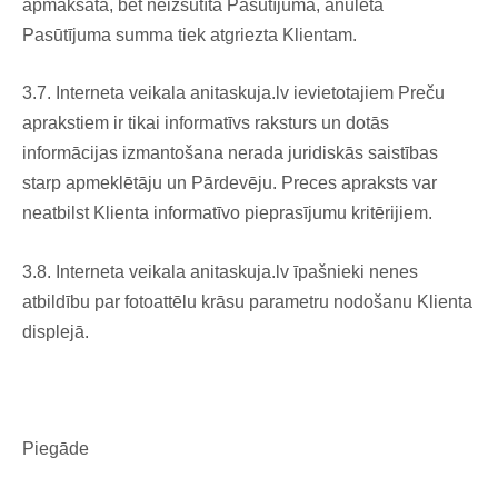
apmaksāta, bet neizsūtīta Pasūtījuma, anulētā
Pasūtījuma summa tiek atgriezta Klientam.
3.7. Interneta veikala anitaskuja.lv ievietotajiem Preču
aprakstiem ir tikai informatīvs raksturs un dotās
informācijas izmantošana nerada juridiskās saistības
starp apmeklētāju un Pārdevēju. Preces apraksts var
neatbilst Klienta informatīvo pieprasījumu kritērijiem.
3.8. Interneta veikala anitaskuja.lv īpašnieki nenes
atbildību par fotoattēlu krāsu parametru nodošanu Klienta
displejā.
Piegāde