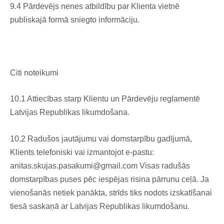
9.4 Pārdevējs nenes atbildību par Klienta vietnē
publiskajā formā sniegto informāciju.
Citi noteikumi
10.1 Attiecības starp Klientu un Pārdevēju reglamentē
Latvijas Republikas likumdošana.
10.2 Radušos jautājumu vai domstarpību gadījumā,
Klients telefoniski vai izmantojot e-pastu:
anitas.skujas.pasakumi@gmail.com
Visas radušās
domstarpības puses pēc iespējas risina pārrunu ceļā. Ja
vienošanās netiek panākta, strīds tiks nodots izskatīšanai
tiesā saskaņā ar Latvijas Republikas likumdošanu.