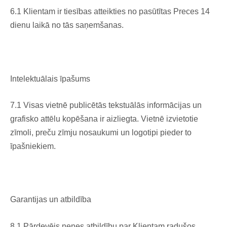
6.1 Klientam ir tiesības atteikties no pasūtītas Preces 14
dienu laikā no tās saņemšanas.
Intelektuālais īpašums
7.1 Visas vietnē publicētās tekstuālās informācijas un
grafisko attēlu kopēšana ir aizliegta. Vietnē izvietotie
zīmoli, preču zīmju nosaukumi un logotipi pieder to
īpašniekiem.
Garantijas un atbildība
8.1 Pārdevējs nenes atbildību par Klientam radušos